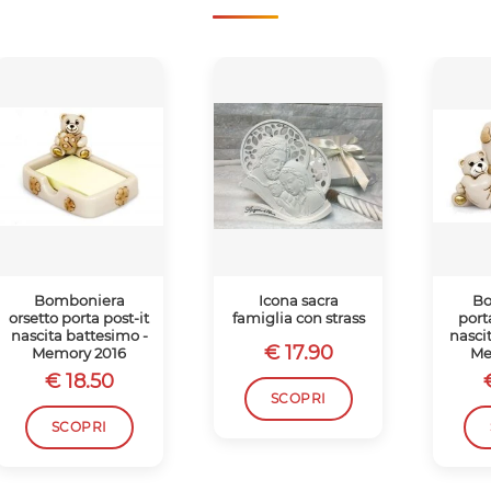
Bomboniera
Icona sacra
Bo
orsetto porta post-it
famiglia con strass
port
nascita battesimo -
nasci
€ 17.90
Memory 2016
Me
€ 18.50
SCOPRI
SCOPRI