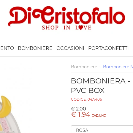
ENTO
BOMBONIERE
OCCASIONI
PORTACONFETTI
Bomboniere
›
Bomboniere N
BOMBONIERA - 
PVC BOX
CODICE:
04A406
€ 2.00
€ 1.94
CAD.UNO