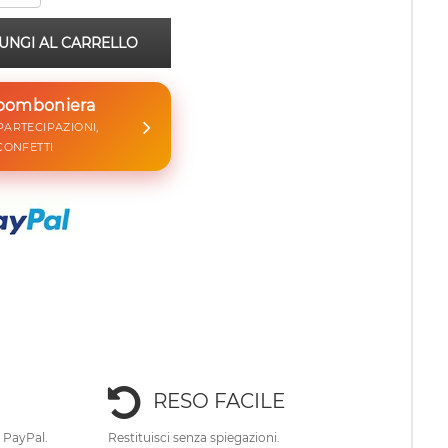
UNGI AL CARRELLO
 bomboniera
 PARTECIPAZIONI,
CONFETTI
RESO FACILE
e PayPal.
Restituisci senza spiegazioni.