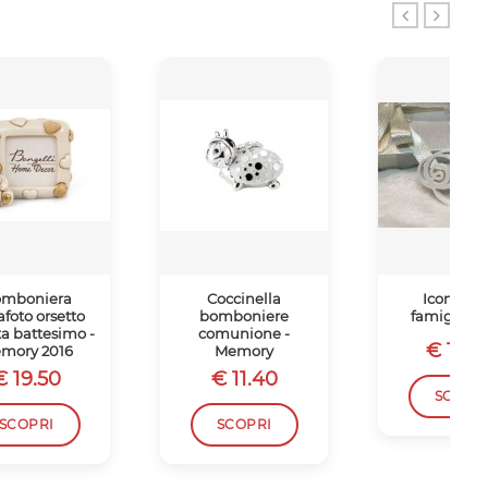
mboniera
Coccinella
Icona sac
afoto orsetto
bomboniere
famiglia c
ta battesimo -
comunione -
€ 10.4
mory 2016
Memory
€ 19.50
€ 11.40
SCOPR
SCOPRI
SCOPRI