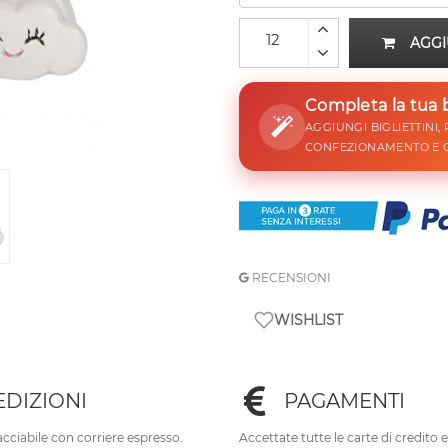
AGGI
Completa la tua
AGGIUNGI BIGLIETTINI,
CONFEZIONAMENTO E 
RECENSIONI
WISHLIST
EDIZIONI
PAGAMENTI
cciabile con corriere espresso.
Accettate tutte le carte di credito 