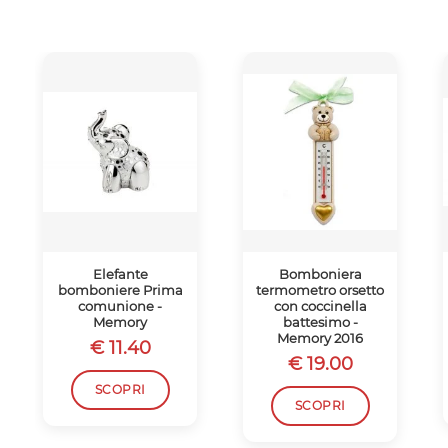
Elefante
Bomboniera
bomboniere Prima
termometro orsetto
comunione -
con coccinella
Memory
battesimo -
Memory 2016
€ 11.40
€ 19.00
SCOPRI
SCOPRI