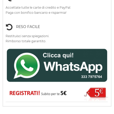
Accettate tutte le carte di credito e PayPal.
Paga con bonifico bancario e risparmia!
RESO FACILE
Restituisci senza spiegazioni.
Rimborso totale garantito.