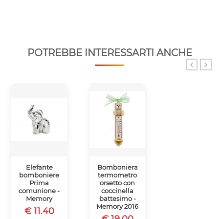
POTREBBE INTERESSARTI ANCHE
Elefante
Bomboniera
Bomboniera
bomboniere
termometro
orsetto porta
Prima
orsetto con
post-it
comunione -
coccinella
nascita
Memory
battesimo -
battesimo -
Memory 2016
Memory 2016
€ 11.40
€ 19.00
€ 18.50