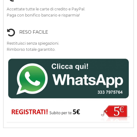
Accettate tutte le carte di credito e PayPal.
Paga con bonifico bancario e risparmia!
RESO FACILE
Restituisci senza spiegazioni.
Rimborso totale garantito.