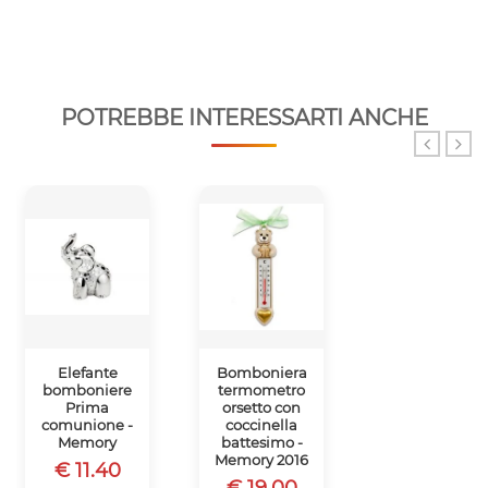
POTREBBE INTERESSARTI ANCHE
Elefante
Bomboniera
Bomboniera
bomboniere
termometro
orsetto porta
Prima
orsetto con
post-it
comunione -
coccinella
nascita
Memory
battesimo -
battesimo -
Memory 2016
Memory 2016
€ 11.40
€ 19.00
€ 18.50