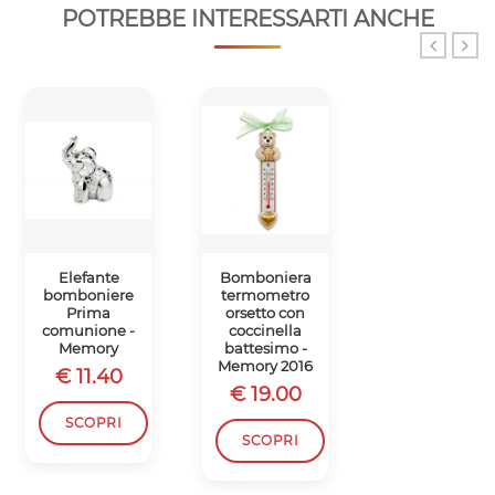
POTREBBE INTERESSARTI ANCHE
Elefante
Bomboniera
Bomboniera
bomboniere
termometro
orsetto porta
Prima
orsetto con
post-it
comunione -
coccinella
nascita
Memory
battesimo -
battesimo -
Memory 2016
Memory 2016
€ 11.40
€ 19.00
€ 18.50
SCOPRI
SCOPRI
SCOPRI