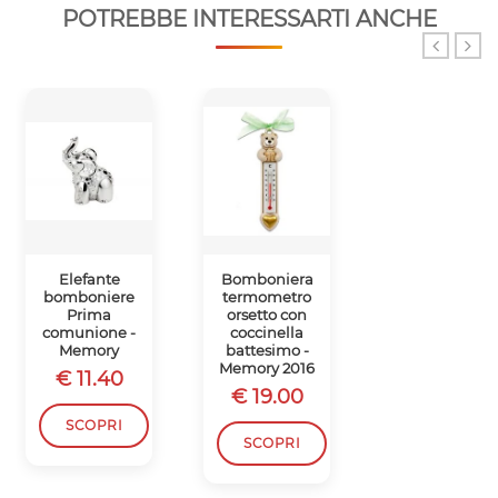
POTREBBE INTERESSARTI ANCHE
Elefante
Bomboniera
Bomboniera
bomboniere
termometro
orsetto porta
Prima
orsetto con
post-it
comunione -
coccinella
nascita
Memory
battesimo -
battesimo -
Memory 2016
Memory 2016
€ 11.40
€ 19.00
€ 18.50
SCOPRI
SCOPRI
SCOPRI