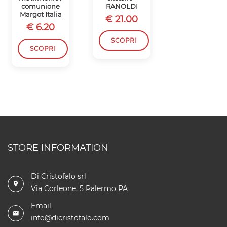
comunione
RANOLDI
BOMBONIER
Margot Italia
CRISTALLO
€ 21.00
RANOLDI
€ 6.20
€ 16.50
SCOPRI
SCOPRI
SCOPRI
STORE INFORMATION
Di Cristofalo srl
Via Corleone, 5 Palermo PA
Email
info@dicristofalo.com