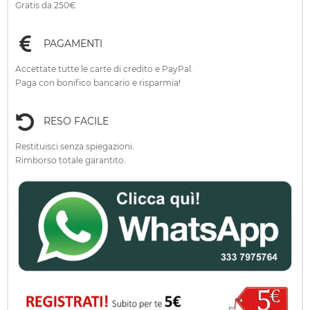
Gratis da 250€
PAGAMENTI
Accettate tutte le carte di credito e PayPal.
Paga con bonifico bancario e risparmia!
RESO FACILE
Restituisci senza spiegazioni.
Rimborso totale garantito.