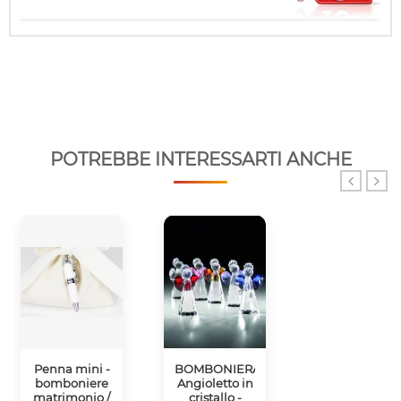
POTREBBE INTERESSARTI ANCHE
Penna mini -
BOMBONIERA
Cornice CON
bomboniere
Angioletto in
applicazione
matrimonio /
cristallo -
fiore -