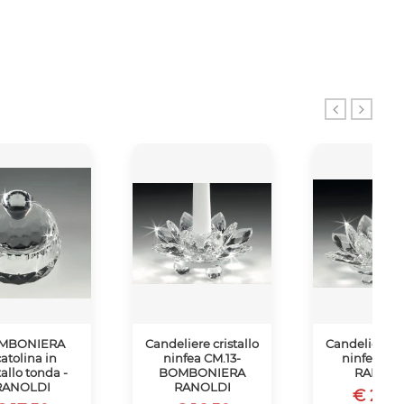
MBONIERA
Candeliere cristallo
Candeliere cr
atolina in
ninfea CM.13-
ninfea CM.
tallo tonda -
BOMBONIERA
RANOLD
RANOLDI
RANOLDI
€ 25.8