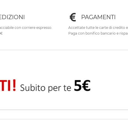
EDIZIONI
PAGAMENTI
cciabile con corriere espresso.
Accettate tutte le carte di credito 
0€
Paga con bonifico bancario e rispa