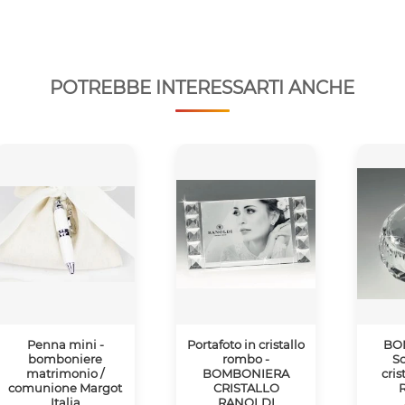
POTREBBE INTERESSARTI ANCHE
Penna mini -
Portafoto in cristallo
BO
bomboniere
rombo -
Sc
matrimonio /
BOMBONIERA
cris
comunione Margot
CRISTALLO
Italia
RANOLDI