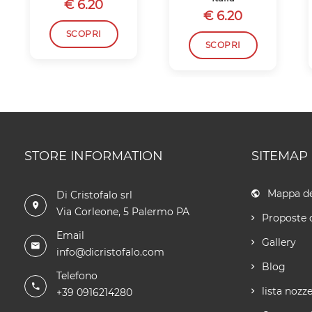
€ 6.20
€ 6.20
SCOPRI
SCOPRI
STORE INFORMATION
SITEMAP
Mappa de
Di Cristofalo srl
Via Corleone, 5 Palermo PA
Proposte 
Email
Gallery
info@dicristofalo.com
Blog
Telefono
lista nozz
+39 0916214280