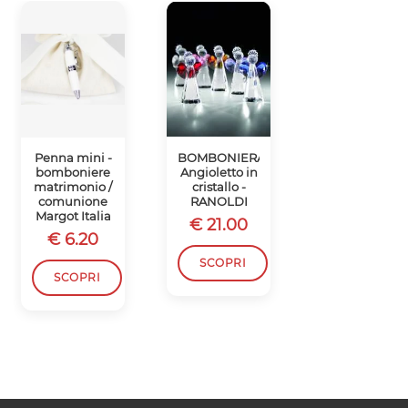
Penna mini -
BOMBONIERA
Cornice CON
bomboniere
Angioletto in
applicazione
matrimonio /
cristallo -
fiore -
comunione
RANOLDI
BOMBONIER
Margot Italia
CRISTALLO
€ 21.00
RANOLDI
€ 6.20
€ 16.50
SCOPRI
SCOPRI
SCOPRI