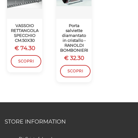
VASSOIO
Porta
VASSOIO
RETTANGOLARE
salviette
SPECCHIO
SPECCHIO
diamantato
CON GEMME
CM.50X30
in cristallo -
- RANOLDI
RANOLDI
€ 74.30
€ 34.80
BOMBONIERE
€ 32.30
SCOPRI
SCOPRI
SCOPRI
STORE INFORMATION