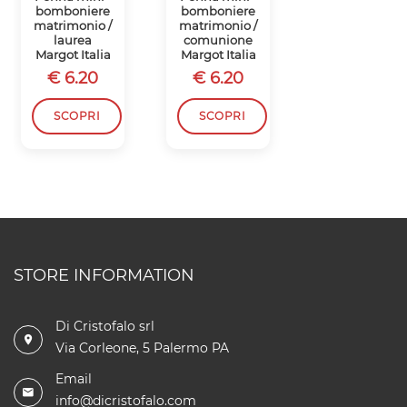
bomboniere
bomboniere
bomboniere
matrimonio /
matrimonio /
matrimonio /
laurea
comunione
comunione
Margot Italia
Margot Italia
Margot Italia
€ 6.20
€ 6.20
€ 6.20
SCOPRI
SCOPRI
SCOPRI
STORE INFORMATION
Di Cristofalo srl
Via Corleone, 5 Palermo PA
Email
info@dicristofalo.com