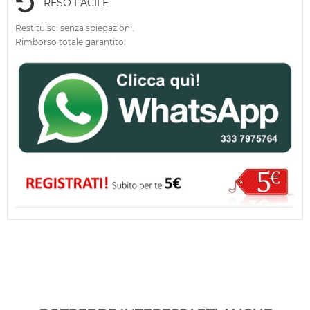
RESO FACILE
Restituisci senza spiegazioni.
Rimborso totale garantito.