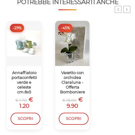
POTREBBE INTERESSARTI ANCHE
-29%
-45%
-78%
Annaffiatoio
Vasetto con
Coccinella
portaconfetti
orchidea
rivestita in
verde e
Claraluna -
argento -
celeste
Offerta
Offerta
cm.8x5
Bomboniere
Bomboniere
€
€
€
€ 1.70
€ 18.00
€ 5.50
1.20
9.90
1.20
SCOPRI
SCOPRI
SCOPRI